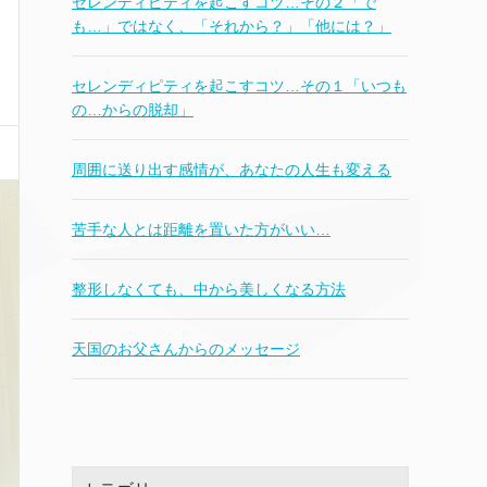
セレンディピティを起こすコツ…その２「で
も…」ではなく、「それから？」「他には？」
セレンディピティを起こすコツ…その１「いつも
の…からの脱却」
周囲に送り出す感情が、あなたの人生も変える
苦手な人とは距離を置いた方がいい…
整形しなくても、中から美しくなる方法
天国のお父さんからのメッセージ