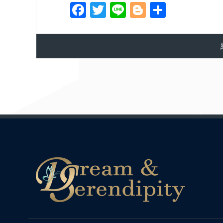
Fa
T
Li
Bl
共
ce
wi
ne
og
有
bo
tte
ge
ok
r
r