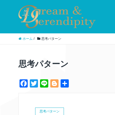
ホーム
/
思考パターン
思考パターン
F
T
Li
Bl
共
a
wi
n
o
有
c
tt
e
g
e
er
g
思考パターン