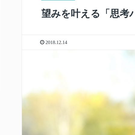
b
er
o
望みを叶える「思考
o
k
2018.12.14