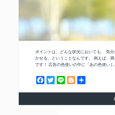
ポイントは、どんな状況においても、 気
かせる、ということなんです。 例えば、満
です！ 広告の色使いの中に「あの色使い […
Fa
T
Li
Bl
共
ce
wi
ne
og
有
bo
tte
ge
ok
r
r